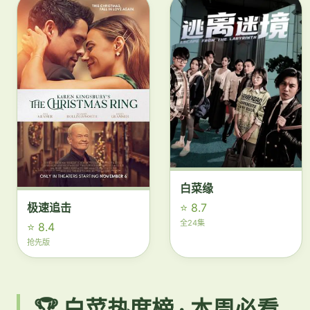
白菜缘
⭐ 8.7
极速追击
全24集
⭐ 8.4
抢先版
🏆 白菜热度榜 · 本周必看