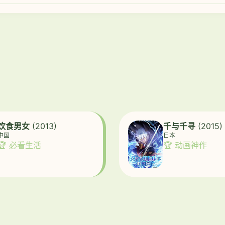
饮食男女
(2013)
千与千寻
(2015)
中国
日本
🏆 必看生活
🏆 动画神作