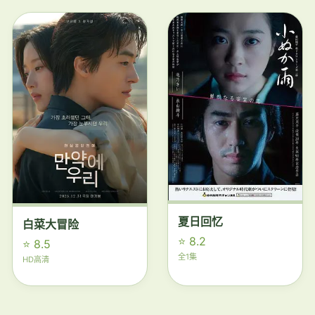
夏日回忆
白菜大冒险
⭐ 8.2
⭐ 8.5
全1集
HD高清