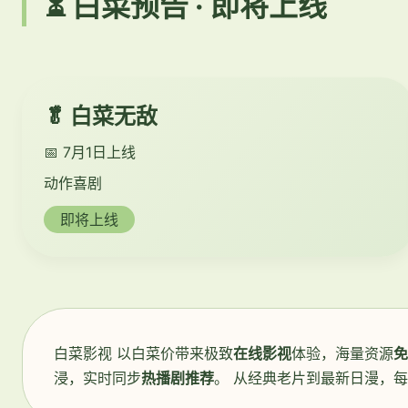
⏳ 白菜预告 · 即将上线
🥬 白菜无敌
📅 7月1日上线
动作喜剧
即将上线
白菜影视 以白菜价带来极致
在线影视
体验，海量资源
免
浸，实时同步
热播剧推荐
。 从经典老片到最新日漫，