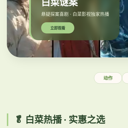
白菜谜案
悬疑探案喜剧 · 白菜影视独家热播
立即观看
动作
🥬 白菜热播 · 实惠之选